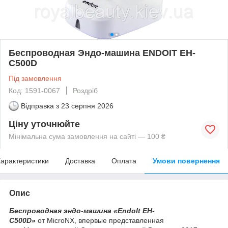
Беспроводная Эндо-машина ENDOIT EH-
C500D
Під замовлення
Код: 1591-0067
Роздріб
Відправка з
23 серпня 2026
Ціну уточнюйте
Мінімальна сума замовлення на сайті — 100 ₴
арактеристики
Доставка
Оплата
Умови повернення
Опис
Беспроводная эндо-машина «EndoIt EH-
C500D»
от MicroNX, впервые представленная