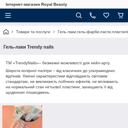
Інтернет-магазин Royal Beauty
Товари та послуги
Гель лаки,гель-фарби,пасти,пластилі
Гель-лаки Trendy nails
ТМ «TrendyNails»– безмежні можливості для нейл-арту.
Широта колірної палітри – від класичних до ультрамодних
відтінків. Хімічні характеристики відповідають світовим
стандартам, не викликають побічних ефектів, не впливають
на нормальний стан нігтьової пластини, захищають її від
щоденних пошкоджень.