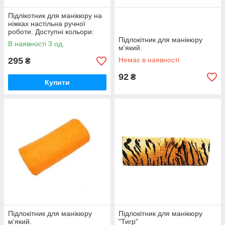
Підлікотник для манікюру на
ніжках настільна ручної
роботи. Доступні кольори:
червоний
Підлокітник для манікюру
В наявності 3 од.
м'який.
295
Немає в наявності
₴
92
₴
Купити
Підлокітник для манікюру
Підлокітник для манікюру
м'який.
"Тигр"