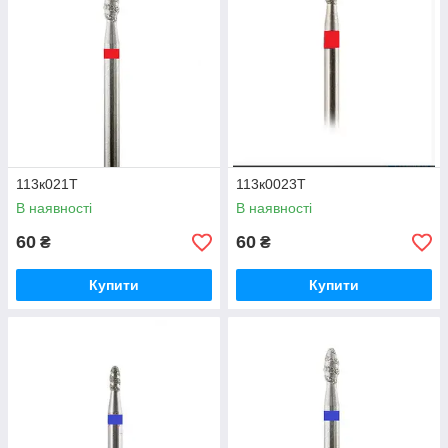
113к021Т
113к0023Т
В наявності
В наявності
60
60
₴
₴
Купити
Купити