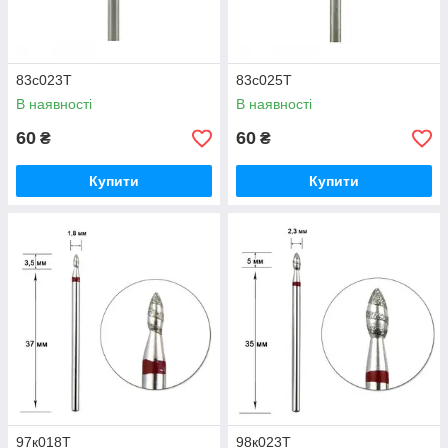
83с023Т
83с025Т
В наявності
В наявності
60
60
₴
₴
Купити
Купити
97к018Т
98к023Т