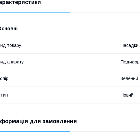
арактеристики
Основні
ид товару
Насадки 
ид апарату
Педикюр
олір
Зелений
Стан
Новий
нформація для замовлення