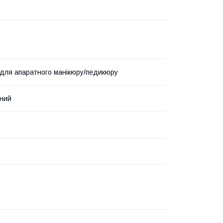
для апаратного манікюру/педикюру
ний