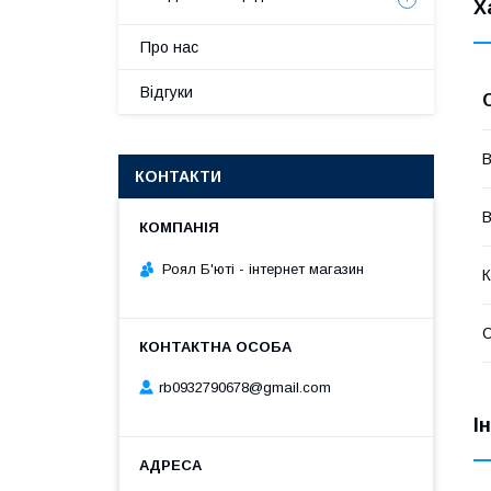
Х
Про нас
Відгуки
В
КОНТАКТИ
В
Роял Б'юті - інтернет магазин
К
rb0932790678@gmail.com
І