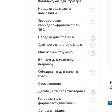
Комплектуючі для фрезера
Насадки з алмазним
напиленням
Твердосплавні
карбідвольфрамові фрези
ТВС
Насадки для фрезерів
Дезінфекція та стерилізація
Манікюрні інструменти
Витяжки для манікюру і
педикюру.
Обладнання для салонів
краси
Стоматология
д
Депіляція та парафінотерапія.
Гель лаки,гель-
фарби,пасти,пластилін.
Допоміжні рідини.