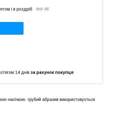
птом і в роздріб
Код:
АБ
ротягом 14 днів
за рахунок покупця
ною насічкою грубий абразив використовується