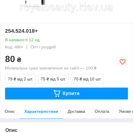
254.524.018+
В наявності 12 од.
Код: АМ+
Опт і роздріб
80
₴
Мінімальна сума замовлення на сайті — 100 ₴
79 ₴
від 2 шт.
75 ₴
від 5 шт.
70 ₴
від 10 шт.
Купити
Опис
Характеристики
Доставка
Оплата
Умови 
Опис