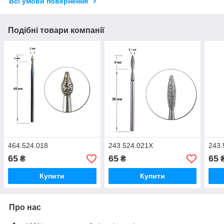
Всі умови повернення
Подібні товари компанії
464.524.018
243.524.021Х
243.
65
65
65
₴
₴
Купити
Купити
Про нас