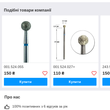
Подібні товари компанії
001.524.055
001.524.027+
243.
150
110
150
₴
₴
Купити
Купити
Про нас
100% позитивних з 6 відгуків за рік