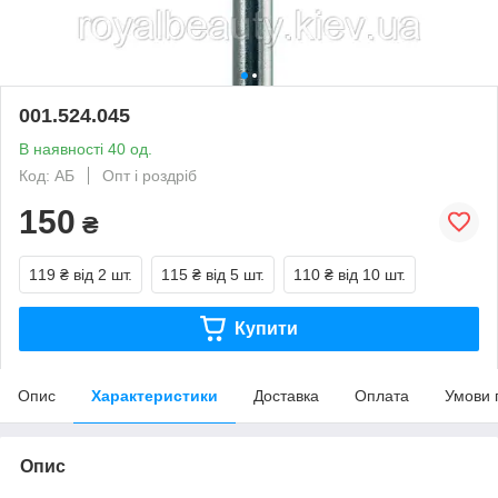
001.524.045
В наявності 40 од.
Код: АБ
Опт і роздріб
150
₴
119 ₴
від 2 шт.
115 ₴
від 5 шт.
110 ₴
від 10 шт.
Купити
Опис
Характеристики
Доставка
Оплата
Умови 
Опис