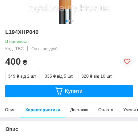
L194XHP040
В наявності
Код: ТВС
Опт і роздріб
400
₴
349 ₴
від 2 шт.
335 ₴
від 5 шт.
320 ₴
від 10 шт.
Купити
Опис
Характеристики
Доставка
Оплата
Умови 
Опис