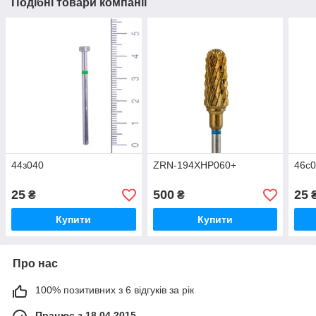
Подібні товари компанії
44з040
ZRN-194XHP060+
46с
25
500
25
₴
₴
Купити
Купити
Про нас
100% позитивних з 6 відгуків за рік
Працює з 18.04.2015