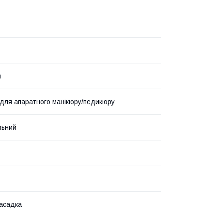
й
для апаратного манікюру/педикюру
льний
насадка