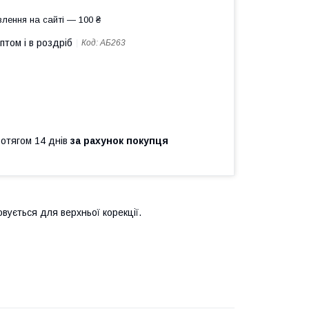
лення на сайті — 100 ₴
птом і в роздріб
Код:
АБ263
ротягом 14 днів
за рахунок покупця
вується для верхньої корекції.