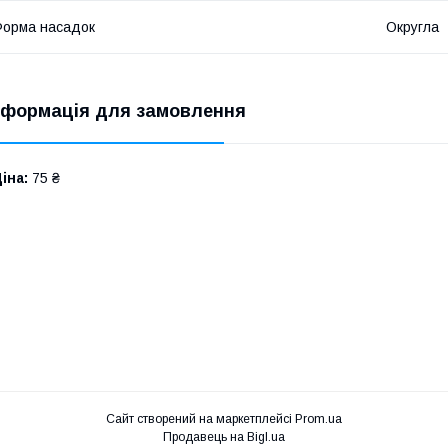
орма насадок
Округла
нформація для замовлення
іна:
75 ₴
Сайт створений на маркетплейсі
Prom.ua
Продавець на Bigl.ua