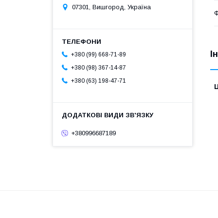
07301, Вишгород, Україна
Ф
І
+380 (99) 668-71-89
+380 (98) 367-14-87
+380 (63) 198-47-71
Ц
+380996687189