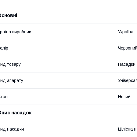
Основні
раїна виробник
Україна
олір
Червони
ид товару
Насадки 
ид апарату
Універса
Стан
Новий
Опис насадок
ид насадки
Цілісна 