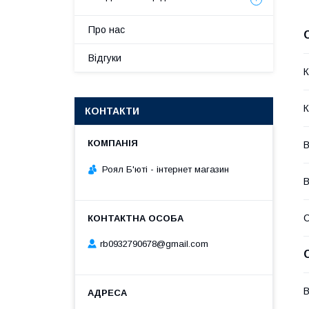
Про нас
Відгуки
К
К
КОНТАКТИ
В
Роял Б'юті - інтернет магазин
В
rb0932790678@gmail.com
В