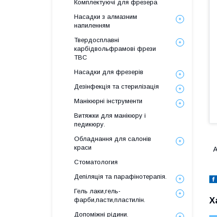
Комплектуючі для фрезера
Насадки з алмазним
напиленням
Твердосплавні
карбідвольфрамові фрези
ТВС
Насадки для фрезерів
Дезінфекція та стерилізація
Манікюрні інструменти
Витяжки для манікюру і
педикюру.
Обладнання для салонів
краси
А
Стоматология
Депіляція та парафінотерапія.
Гель лаки,гель-
Х
фарби,пасти,пластилін.
Допоміжні рідини.