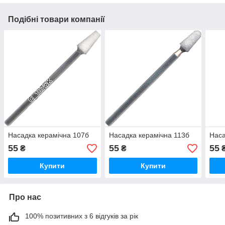
Подібні товари компанії
Насадка керамічна 107б
Насадка керамічна 113б
Наса
55
55
55
₴
₴
Купити
Купити
Про нас
100% позитивних з 6 відгуків за рік