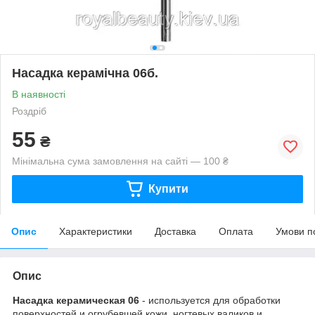
Насадка керамічна 06б.
В наявності
Роздріб
55
₴
Мінімальна сума замовлення на сайті — 100 ₴
Купити
Опис
Характеристики
Доставка
Оплата
Умови п
Опис
Насадка керамическая 06
- используется для обработки
поверхностей и огрубевшей кожи, ногтевых валиков и