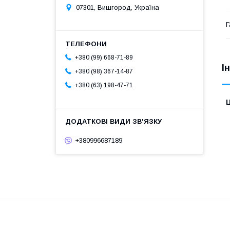
07301, Вишгород, Україна
Г
+380 (99) 668-71-89
І
+380 (98) 367-14-87
+380 (63) 198-47-71
Ц
+380996687189