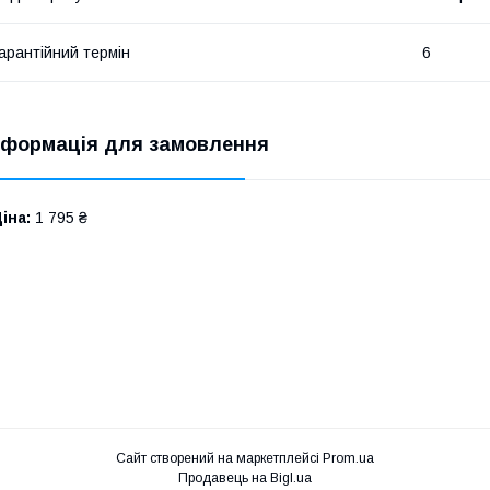
арантійний термін
6
нформація для замовлення
іна:
1 795 ₴
Сайт створений на маркетплейсі
Prom.ua
Продавець на Bigl.ua