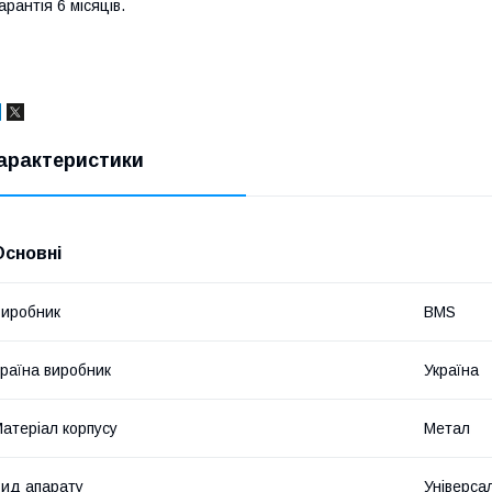
арантія 6 місяців.
арактеристики
Основні
иробник
BMS
раїна виробник
Україна
атеріал корпусу
Метал
ид апарату
Універса