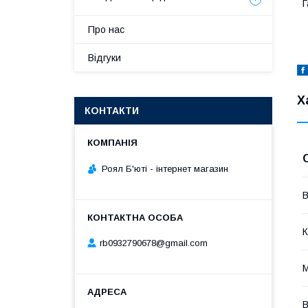
Г
Про нас
Відгуки
Х
КОНТАКТИ
Роял Б'юті - інтернет магазин
В
К
rb0932790678@gmail.com
М
В