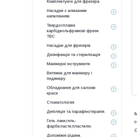
Комплектуючі для фрезера
Насадки з алмазним
напиленням
Твердосплавні
карбідвольфрамові фрези
ТВС
Насадки для фрезерів
Дезінфекція та стерилізація
Манікюрні інструменти
Витяжки для манікюру і
педикюру.
Обладнання для салонів
краси
Стоматология
Депіляція та парафінотерапія.
М
Гель лаки,гель-
Н
фарби,пасти,пластилін.
О
Допоміжні рідини.