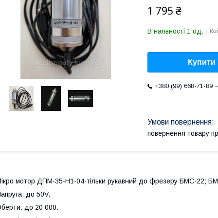
1 795 ₴
В наявності 1 од.
Ко
Купити
+380 (99) 668-71-89
повернення товару п
ікро мотор ДПМ-35-Н1-04-тільки рукавний до фрезеру БМС-22; БМ
апруга: до 50V.
берти: до 20 000.