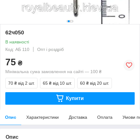
62ч050
В наявності
Код: АБ 110
Опт і роздріб
75
₴
Мінімальна сума замовлення на сайті — 100 ₴
70 ₴
від 2 шт.
65 ₴
від 10 шт.
60 ₴
від 20 шт.
Купити
Опис
Характеристики
Доставка
Оплата
Умови п
Опис