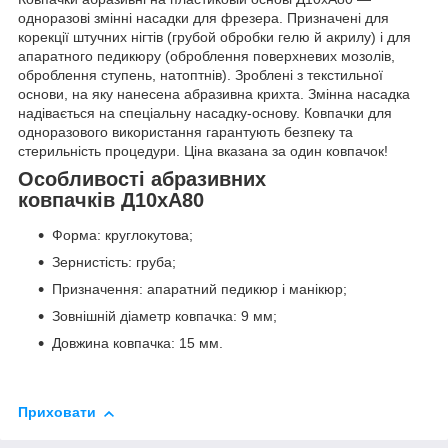
одноразові змінні насадки для фрезера. Призначені для
корекції штучних нігтів (грубой обробки гелю й акрилу) і для
апаратного педикюру (оброблення поверхневих мозолів,
оброблення ступень, натоптнів). Зроблені з текстильної
основи, на яку нанесена абразивна крихта. Змінна насадка
надівається на спеціальну насадку-основу. Ковпачки для
одноразового використання гарантують безпеку та
стерильність процедури. Ціна вказана за один ковпачок!
Особливості абразивних
ковпачків Д10хА80
Форма: круглокутова;
Зернистість: груба;
Призначення: апаратний педикюр і манікюр;
Зовнішній діаметр ковпачка: 9 мм;
Довжина ковпачка: 15 мм.
Приховати