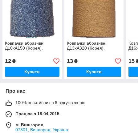
Ковпачки абразивні
Ковпачки абразивні
Ковп
Д10хА150 (Корея).
Д13хА320 (Корея).
Д16х
12
13
15
₴
₴
Купити
Купити
Про нас
100% позитивних з 6 відгуків за рік
Працює з 18.04.2015
м. Вишгород
07301, Вишгород, Україна