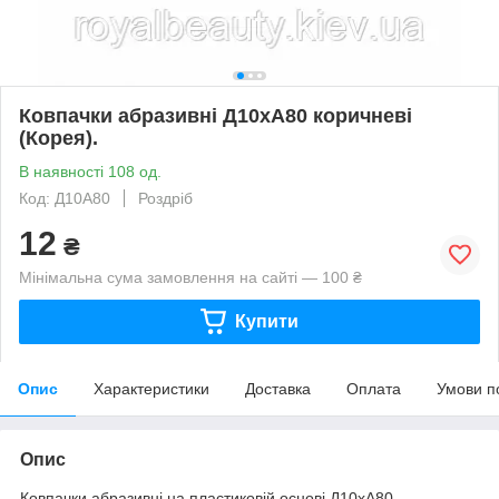
Ковпачки абразивні Д10хА80 коричневі
(Корея).
В наявності 108 од.
Код: Д10А80
Роздріб
12
₴
Мінімальна сума замовлення на сайті — 100 ₴
Купити
Опис
Характеристики
Доставка
Оплата
Умови п
Опис
Ковпачки абразивні на пластиковій основі Д10хА80 —