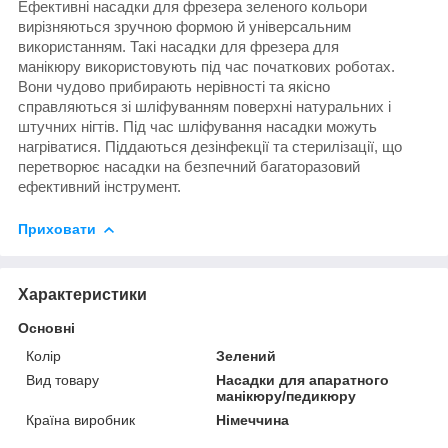
Ефективні
насадки для фрезера
зеленого кольори
вирізняються зручною формою й універсальним
використанням. Такі
насадки для фрезера для
манікюру
використовують під час початкових роботах.
Вони чудово прибирають нерівності та якісно
справляються зі шліфуванням поверхні натуральних і
штучних нігтів. Під час шліфування насадки можуть
нагріватися. Піддаються дезінфекції та стерилізації, що
перетворює насадки на безпечний багаторазовий
ефективний інструмент.
Приховати
Характеристики
Основні
Колір
Зелений
Вид товару
Насадки для апаратного
манікюру/педикюру
Країна виробник
Німеччина