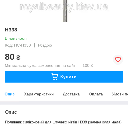
H338
В наявності
Код: ПС-H338
Роздріб
80
₴
Мінімальна сума замовлення на сайті — 100 ₴
Купити
Опис
Характеристики
Доставка
Оплата
Умови п
Опис
По
ливник силіконовий для штучних нігтів H338 (зелена куля мала).