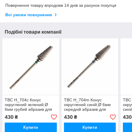
Повернення товару впродовж 14 днів за рахунок покупця
Всі умови повернення
Подібні товари компанії
ТВС H_704c Конус
ТВС H_704m Конус
ТВС
округлений зелений,Ø
округлений синій,Ø 6мм
окру
6мм грубий абразив для
середній абразив для
сині
зняття штучного
зняття штучного
для 
430
430
430
₴
₴
матеріалу. Південна
матеріалу. Південна
мате
Корея.
Корея.
Коре
Купити
Купити