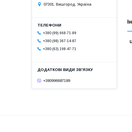
07301, Вишгород, Україна
І
+380 (99) 668-71-89
+380 (98) 367-14-87
Ц
+380 (63) 198-47-71
+380996687189