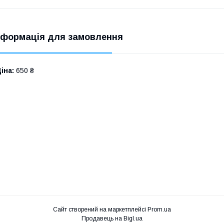
нформація для замовлення
іна:
650 ₴
Сайт створений на маркетплейсі
Prom.ua
Продавець на Bigl.ua