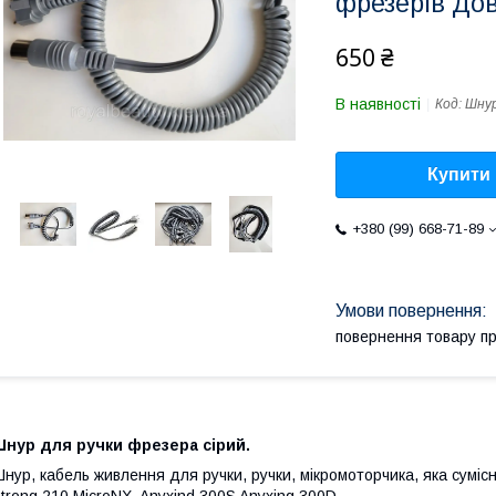
фрезерів До
650 ₴
В наявності
Код:
Шнур
Купити
+380 (99) 668-71-89
повернення товару п
Шнур для ручки фрезера сірий.
нур, кабель живлення для ручки, ручки, мікромоторчика, яка суміс
trong 210 MicroNX Anyxind 300S Anyxing 300D.