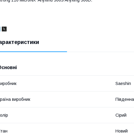
арактеристики
Основні
иробник
Saeshin
раїна виробник
Південна
олір
Сірий
Стан
Новий