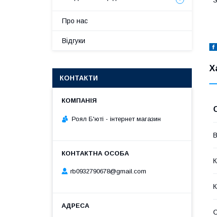
Про нас
Відгуки
Х
КОНТАКТИ
Роял Б'юті - інтернет магазин
В
К
rb0932790678@gmail.com
К