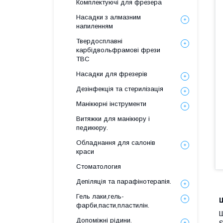
Комплектуючі для фрезера
Насадки з алмазним
напиленням
Твердосплавні
карбідвольфрамові фрези
ТВС
Насадки для фрезерів
Дезінфекція та стерилізація
Манікюрні інструменти
Витяжки для манікюру і
педикюру.
Обладнання для салонів
краси
Стоматология
Депіляція та парафінотерапія.
Гель лаки,гель-
фарби,пасти,пластилін.
Ш
Допоміжні рідини.
S