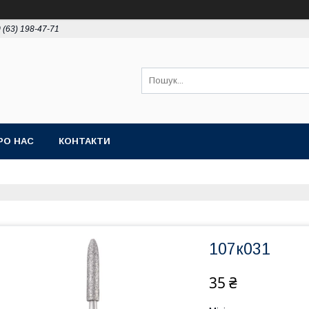
 (63) 198-47-71
РО НАС
КОНТАКТИ
107к031
35 ₴