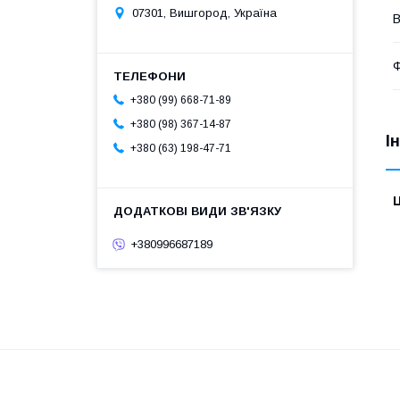
07301, Вишгород, Україна
В
Ф
+380 (99) 668-71-89
+380 (98) 367-14-87
І
+380 (63) 198-47-71
Ц
+380996687189