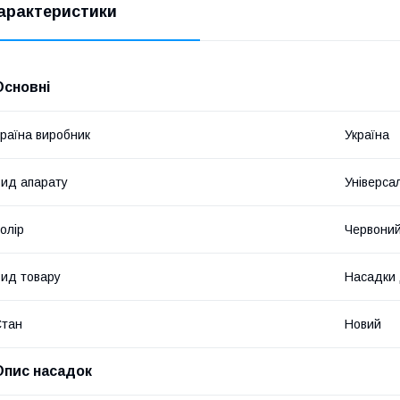
арактеристики
Основні
раїна виробник
Україна
ид апарату
Універса
олір
Червони
ид товару
Насадки 
Стан
Новий
Опис насадок