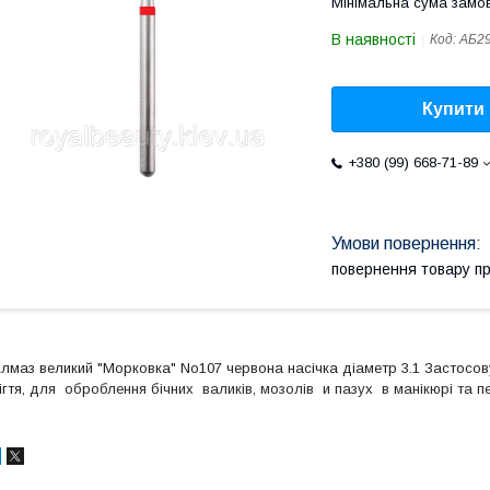
Мінімальна сума замов
В наявності
Код:
АБ2
Купити
+380 (99) 668-71-89
повернення товару п
лмаз великий "Морковка" No107 червона насічка діаметр 3.1 Застосову
ігтя,
для оброблення бічних валиків, мозолів и пазух в манікюрі та п