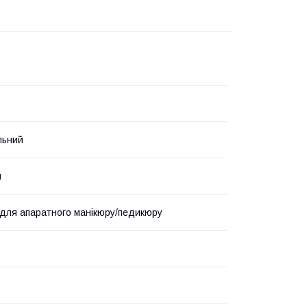
льний
й
для апаратного манікюру/педикюру