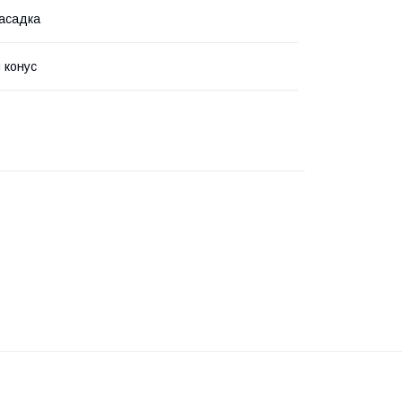
насадка
 конус