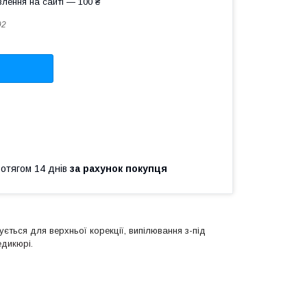
лення на сайті — 100 ₴
92
ротягом 14 днів
за рахунок покупця
ється для верхньої корекції, випілювання з-під
едикюрі.