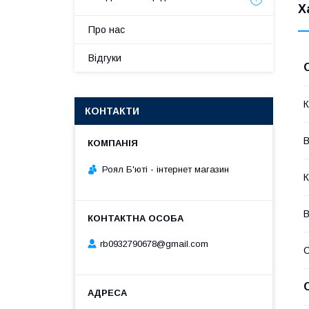
Х
Про нас
Відгуки
К
КОНТАКТИ
В
Роял Б'юті - інтернет магазин
К
В
rb0932790678@gmail.com