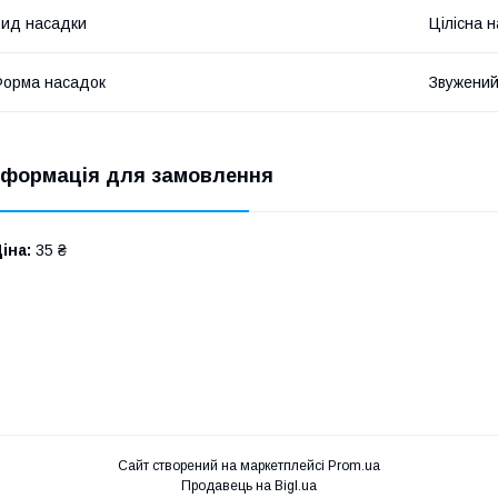
ид насадки
Цілісна 
орма насадок
Звужений
нформація для замовлення
іна:
35 ₴
Сайт створений на маркетплейсі
Prom.ua
Продавець на Bigl.ua