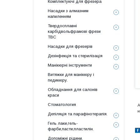
Комплектуючі для фрезера
Насадки з алмазним
напиленням
Твердосплавні
карбідвольфрамові фрези
ТВС
Насадки для фрезерів
Дезінфекція та стерилізація
Манікюрні інструменти
Витяжки для манікюру і
педикюру.
Обладнання для салонів
краси
Стоматология
А
н
Депіляція та парафінотерапія.
Гель лаки,гель-
фарби,пасти,пластилін.
Допоміжні рідини.