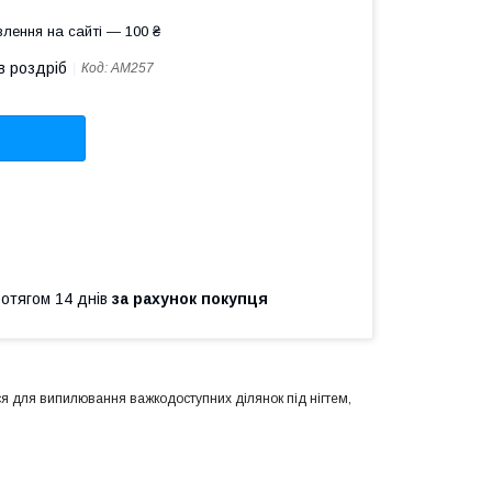
лення на сайті — 100 ₴
в роздріб
Код:
АМ257
ротягом 14 днів
за рахунок покупця
ся для випилювання важкодоступних ділянок під нігтем,