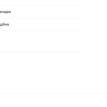
насадка
дібна