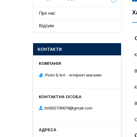
Х
Про нас
Відгуки
КОНТАКТИ
К
В
Роял Б'юті - інтернет магазин
К
В
rb0932790678@gmail.com