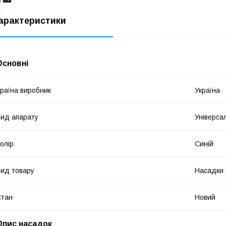
арактеристики
Основні
раїна виробник
Україна
ид апарату
Універса
олір
Синій
ид товару
Насадки 
Стан
Новий
Опис насадок