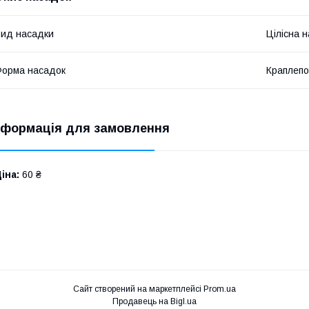
ид насадки
Цілісна 
орма насадок
Краплепо
нформація для замовлення
іна:
60 ₴
Сайт створений на маркетплейсі
Prom.ua
Продавець на Bigl.ua