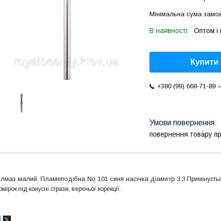
Мінімальна сума замов
В наявності
Оптом і 
Купити
+380 (99) 668-71-89
повернення товару п
лмаз малий. Пламеподібна No 101 синя насічка діаметр 3.3.П
римінуєть
омірок під конусні стрази, верхньої корекції.