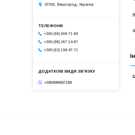
07301, Вишгород, Україна
В
Ф
+380 (99) 668-71-89
+380 (98) 367-14-87
+380 (63) 198-47-71
І
Ц
+380996687189