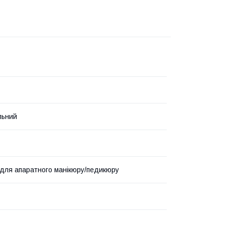
льний
для апаратного манікюру/педикюру