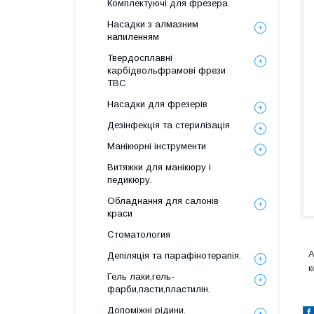
Комплектуючі для фрезера
Насадки з алмазним
напиленням
Твердосплавні
карбідвольфрамові фрези
ТВС
Насадки для фрезерів
Дезінфекція та стерилізація
Манікюрні інструменти
Витяжки для манікюру і
педикюру.
Обладнання для салонів
краси
Стоматология
А
Депіляція та парафінотерапія.
к
Гель лаки,гель-
фарби,пасти,пластилін.
Допоміжні рідини.