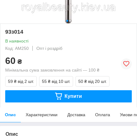
93з014
В наявності
Код: АМ250
Опт і роздріб
60
₴
Мінімальна сума замовлення на сайті — 100 ₴
59 ₴
від 2 шт.
55 ₴
від 10 шт.
50 ₴
від 20 шт.
Купити
Опис
Характеристики
Доставка
Оплата
Умови п
Опис