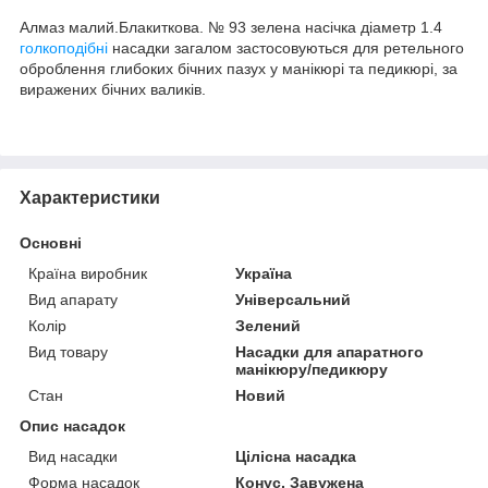
Алмаз малий.Блакиткова. № 93 зелена насічка діаметр 1.4
голкоподібні
насадки загалом застосовуються для ретельного
оброблення глибоких бічних пазух у манікюрі та педикюрі, за
виражених бічних валиків.
Характеристики
Основні
Країна виробник
Україна
Вид апарату
Універсальний
Колір
Зелений
Вид товару
Насадки для апаратного
манікюру/педикюру
Стан
Новий
Опис насадок
Вид насадки
Цілісна насадка
Форма насадок
Конус, Завужена