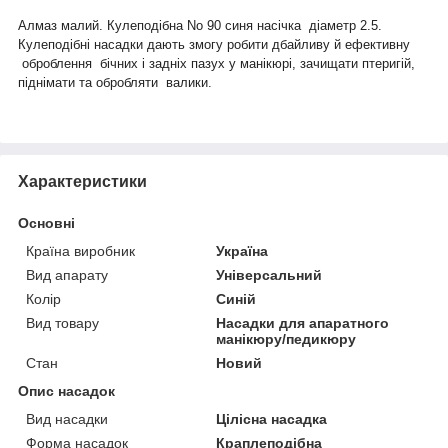
Алмаз малий. Кулеподібна No 90 синя насічка діаметр 2.5.
Кулеподібні насадки дають змогу робити дбайливу й ефективну
оброблення бічних і задніх пазух у манікюрі, зачищати птеригій,
піднімати та обробляти валики.
Характеристики
Основні
Країна виробник
Україна
Вид апарату
Універсальний
Колір
Синій
Вид товару
Насадки для апаратного
манікюру/педикюру
Стан
Новий
Опис насадок
Вид насадки
Цілісна насадка
Форма насадок
Краплеподібна