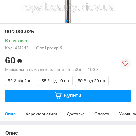
90с080.025
В наявності
Код: АМ243
Опт і роздріб
60
₴
Мінімальна сума замовлення на сайті — 100 ₴
59 ₴
від 2 шт.
55 ₴
від 10 шт.
50 ₴
від 20 шт.
Купити
Опис
Характеристики
Доставка
Оплата
Умови п
Опис