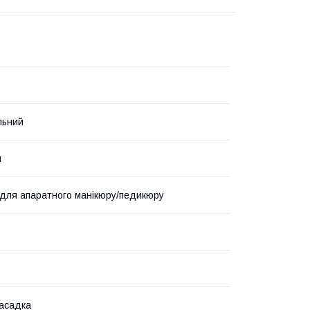
льний
й
для апаратного манікюру/педикюру
насадка