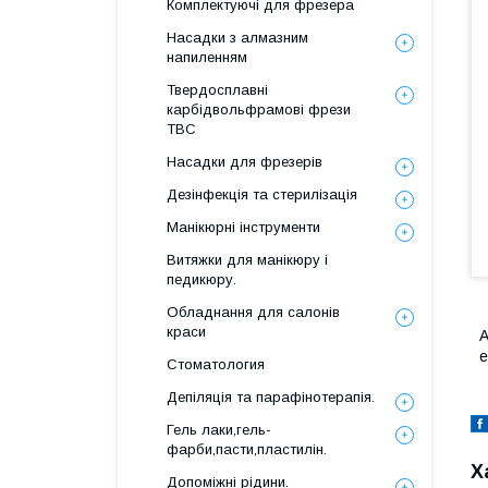
Комплектуючі для фрезера
Насадки з алмазним
напиленням
Твердосплавні
карбідвольфрамові фрези
ТВС
Насадки для фрезерів
Дезінфекція та стерилізація
Манікюрні інструменти
Витяжки для манікюру і
педикюру.
Обладнання для салонів
краси
А
е
Стоматология
Депіляція та парафінотерапія.
Гель лаки,гель-
фарби,пасти,пластилін.
Х
Допоміжні рідини.