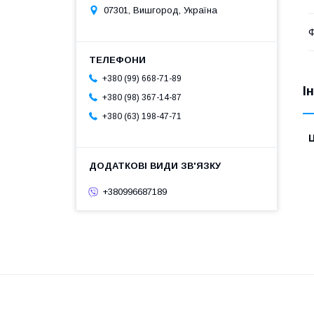
07301, Вишгород, Україна
Ф
+380 (99) 668-71-89
І
+380 (98) 367-14-87
+380 (63) 198-47-71
Ц
+380996687189