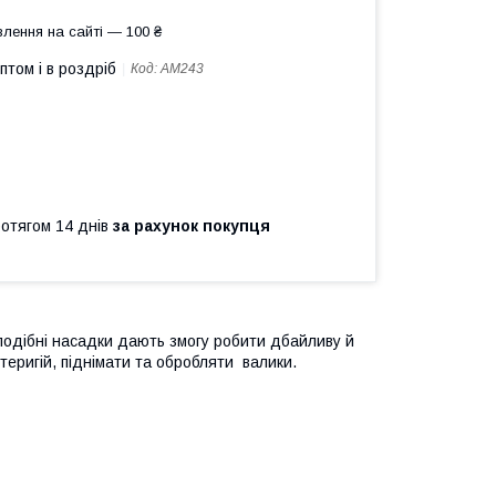
лення на сайті — 100 ₴
птом і в роздріб
Код:
АМ243
ротягом 14 днів
за рахунок покупця
подібні насадки дають змогу робити дбайливу й
теригій, піднімати та обробляти валики.