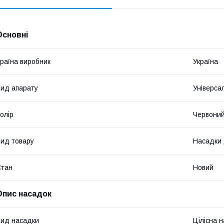
Основні
раїна виробник
Україна
ид апарату
Універса
олір
Червони
ид товару
Насадки 
Стан
Новий
Опис насадок
ид насадки
Цілісна 