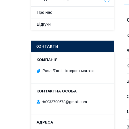
Про нас
Відгуки
К
КОНТАКТИ
В
К
Роял Б'юті - інтернет магазин
В
rb0932790678@gmail.com
В