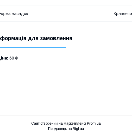
орма насадок
Краплепо
нформація для замовлення
іна:
60 ₴
Сайт створений на маркетплейсі
Prom.ua
Продавець на Bigl.ua