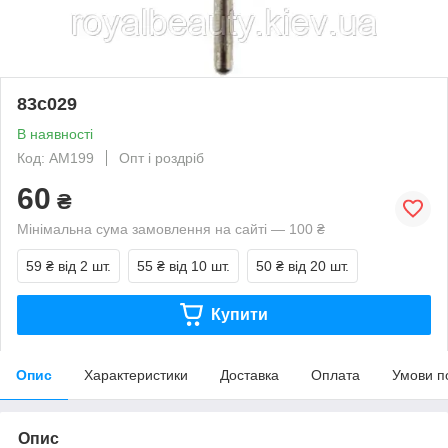
83с029
В наявності
Код: АМ199
Опт і роздріб
60
₴
Мінімальна сума замовлення на сайті — 100 ₴
59 ₴
від 2 шт.
55 ₴
від 10 шт.
50 ₴
від 20 шт.
Купити
Опис
Характеристики
Доставка
Оплата
Умови п
Опис