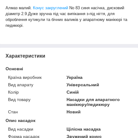
Алмаз малий.
Конус закруглений
No 83 синя насічка, дисковий
діаметр 2.9.Дуже зручна під час випікання з-під нігтя, для
оброблення кутикули та бічних валиків у апаратному манікюрі та
педикюрі.
Характеристики
Основні
Країна виробник
Україна
Вид апарату
Універсальний
Колір
Синій
Вид товару
Насадки для апаратного
манікюру/педикюру
Стан
Новий
Опис насадок
Вид насадки
Цілісна насадка
Форма насадок
Звужений конус