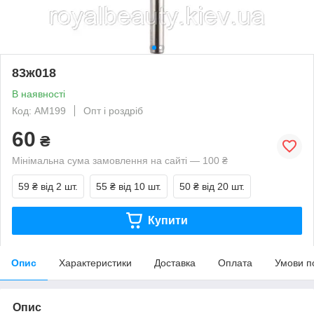
83ж018
В наявності
Код: АМ199
Опт і роздріб
60
₴
Мінімальна сума замовлення на сайті — 100 ₴
59 ₴
від 2 шт.
55 ₴
від 10 шт.
50 ₴
від 20 шт.
Купити
Опис
Характеристики
Доставка
Оплата
Умови п
Опис