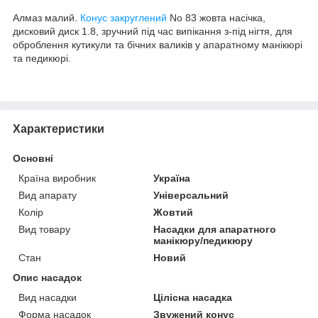
Алмаз малий.
Конус закруглений
No 83 жовта насічка,
дисковий диск 1.8, зручний під час випікання з-під нігтя, для
оброблення кутикули та бічних валиків у апаратному манікюрі
та педикюрі.
Характеристики
Основні
Країна виробник
Україна
Вид апарату
Універсальний
Колір
Жовтий
Вид товару
Насадки для апаратного
манікюру/педикюру
Стан
Новий
Опис насадок
Вид насадки
Цілісна насадка
Форма насадок
Звужений конус