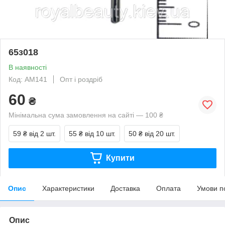
65з018
В наявності
Код: АМ141
Опт і роздріб
60
₴
Мінімальна сума замовлення на сайті — 100 ₴
59 ₴
від 2 шт.
55 ₴
від 10 шт.
50 ₴
від 20 шт.
Купити
Опис
Характеристики
Доставка
Оплата
Умови п
Опис