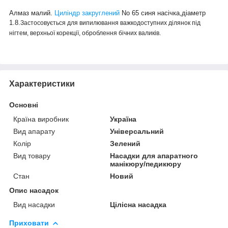
Алмаз малий.
Циліндр закруглений
No 65 синя насічка,діаметр
1.8.
Застосовується для випилювання важкодоступних ділянок під
нігтем, верхньої корекції, оброблення бічних валиків.
Характеристики
Основні
Країна виробник
Україна
Вид апарату
Універсальний
Колір
Зелений
Вид товару
Насадки для апаратного
манікюру/педикюру
Стан
Новий
Опис насадок
Вид насадки
Цілісна насадка
Приховати