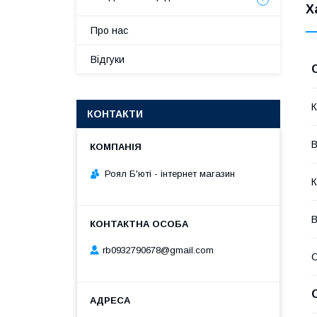
Х
Про нас
Відгуки
К
КОНТАКТИ
В
Роял Б'юті - інтернет магазин
К
В
rb0932790678@gmail.com