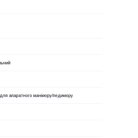
льний
для апаратного манікюру/педикюру