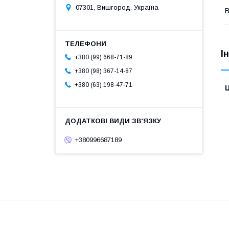
07301, Вишгород, Україна
В
І
+380 (99) 668-71-89
+380 (98) 367-14-87
+380 (63) 198-47-71
Ц
+380996687189