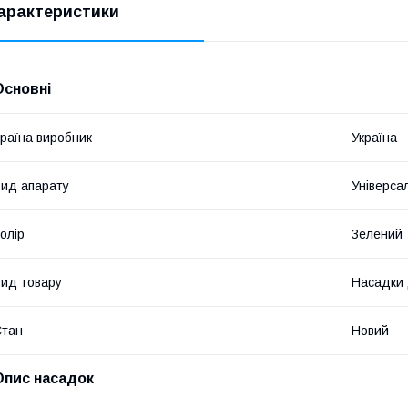
арактеристики
Основні
раїна виробник
Україна
ид апарату
Універса
олір
Зелений
ид товару
Насадки 
Стан
Новий
Опис насадок