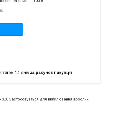
лення на сайті — 100 ₴
30
ротягом 14 днів
за рахунок покупця
р 3.3. Застосовується для випилювання врослих