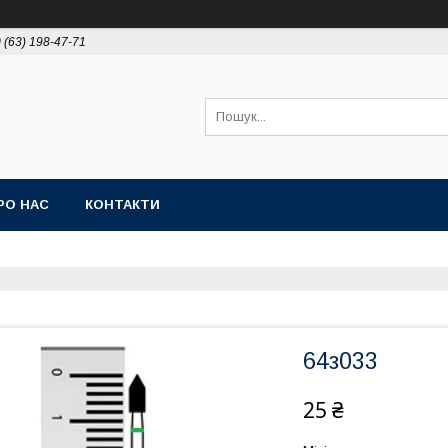
 (63) 198-47-71
РО НАС
КОНТАКТИ
64з033
25 ₴