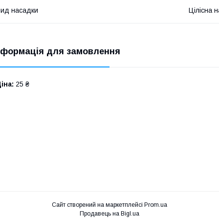
ид насадки
Цілісна 
нформація для замовлення
іна:
25 ₴
Сайт створений на маркетплейсі
Prom.ua
Продавець на Bigl.ua