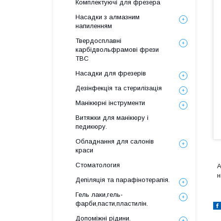
Комплектуючі для фрезера
Насадки з алмазним
напиленням
Твердосплавні
карбідвольфрамові фрези
ТВС
Насадки для фрезерів
Дезінфекція та стерилізація
Манікюрні інструменти
Витяжки для манікюру і
педикюру.
Обладнання для салонів
краси
Стоматология
А
н
Депіляція та парафінотерапія.
Гель лаки,гель-
фарби,пасти,пластилін.
Допоміжні рідини.