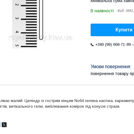
Мінімальна сума замов
В наявності
Код:
АМ1
Купити
+380 (99) 668-71-89
повернення товару п
лмаз малий. Циліндр із гострим кінцем No64 зелена насічка, кариамет
ігтів, витікального гелю, випілювання комірок під конусні стрази.