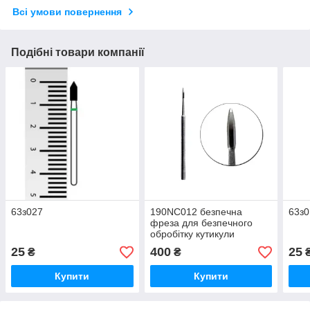
Всі умови повернення
Подібні товари компанії
63з027
190NC012 безпечна
63з0
фреза для безпечного
обробітку кутикули
європейського виробника
25
400
25
₴
₴
Купити
Купити