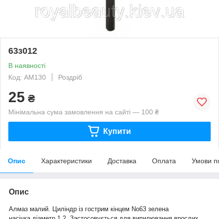
63з012
В наявності
Код: АМ130
Роздріб
25
₴
Мінімальна сума замовлення на сайті — 100 ₴
Купити
Опис
Характеристики
Доставка
Оплата
Умови п
Опис
Алмаз малий. Циліндр із гострим кінцем No63 зелена
насічка,діаметр 1.2. Застосовується для випилювання врослих