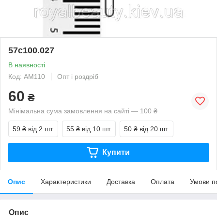
57с100.027
В наявності
Код: АМ110
Опт і роздріб
60
₴
Мінімальна сума замовлення на сайті — 100 ₴
59 ₴
від 2 шт.
55 ₴
від 10 шт.
50 ₴
від 20 шт.
Купити
Опис
Характеристики
Доставка
Оплата
Умови п
Опис