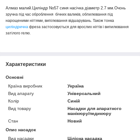
Алмаз малий.Циліндр No57 синя
насічка діаметр 2.7 мм.О
чонь
зручна під час оброблення бічних валиків, обпилювання під
нарощеними нігтями, випілювання відшарувань. Також тонка
циліндрична
фреза застосовується для врослих нігтів і випилювання
затілого гелю.
Характеристики
Основні
Країна виробник
Україна
Вид апарату
Універсальний
Колір
Синій
Вид товару
Насадки для апаратного
манікюру/педикюру
Стан
Новий
Опис насадок
Вид насадки
Цілісна насадка