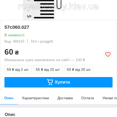
57с060.027
В наявності
Код: АМ110
Опт і роздріб
60
₴
Мінімальна сума замовлення на сайті — 100 ₴
59 ₴
від 2 шт.
55 ₴
від 10 шт.
50 ₴
від 20 шт.
Купити
Опис
Характеристики
Доставка
Оплата
Умови п
Опис