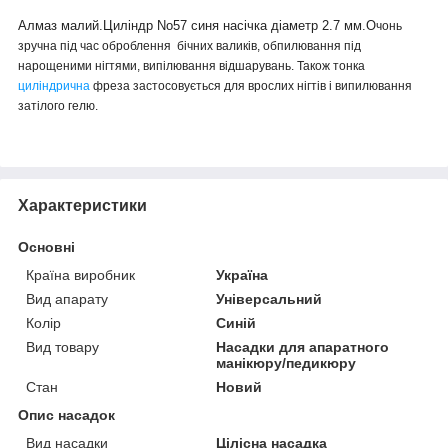
Алмаз малий.Циліндр No57 синя
насічка діаметр 2.7 мм.О
чонь
зручна під час оброблення бічних валиків, обпилювання під
нарощеними нігтями, випілювання відшарувань. Також тонка
циліндрична
фреза застосовується для врослих нігтів і випилювання
затілого гелю.
Характеристики
Основні
Країна виробник
Україна
Вид апарату
Універсальний
Колір
Синій
Вид товару
Насадки для апаратного
манікюру/педикюру
Стан
Новий
Опис насадок
Вид насадки
Цілісна насадка