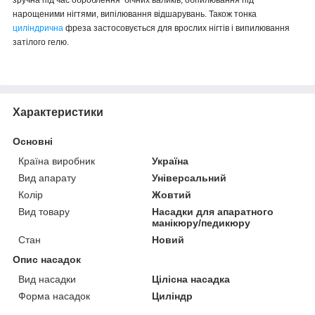
нарощеними нігтями, випілювання відшарувань. Також тонка
циліндрична
фреза застосовується для врослих нігтів і випилювання
затілого гелю.
Характеристики
Основні
Країна виробник
Україна
Вид апарату
Універсальний
Колір
Жовтий
Вид товару
Насадки для апаратного
манікюру/педикюру
Стан
Новий
Опис насадок
Вид насадки
Цілісна насадка
Форма насадок
Циліндр