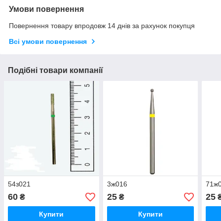
Умови повернення
Повернення товару впродовж 14 днів за рахунок покупця
Всі умови повернення
Подібні товари компанії
54з021
3ж016
71ж
60
25
25
₴
₴
Купити
Купити