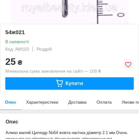
54ж021
В наявності
Код: АМ110
Роздріб
25
₴
Мінімальна сума замовлення на сайті — 100 ₴
Купити
Опис
Характеристики
Доставка
Оплата
Умови п
Опис
Алмаз малий.Циліндр No54 жовта
насічка діаметр 2.1 мм.О
чонь
зручна під час оброблення бічних валиків, обпилювання під