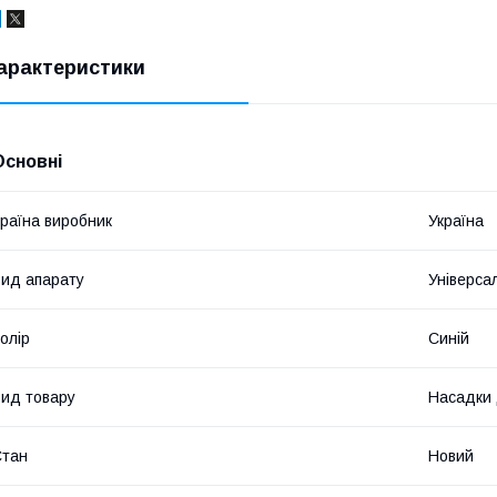
арактеристики
Основні
раїна виробник
Україна
ид апарату
Універса
олір
Синій
ид товару
Насадки 
Стан
Новий