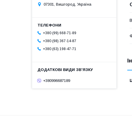
07301, Вишгород, Україна
В
+380 (99) 668-71-89
Ф
+380 (98) 367-14-87
+380 (63) 198-47-71
І
Ц
+380996687189