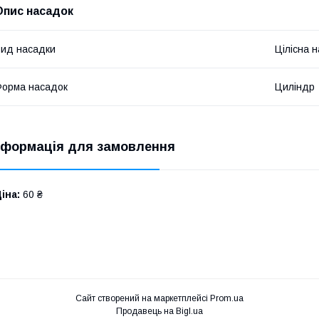
Опис насадок
ид насадки
Цілісна 
орма насадок
Циліндр
нформація для замовлення
іна:
60 ₴
Сайт створений на маркетплейсі
Prom.ua
Продавець на Bigl.ua