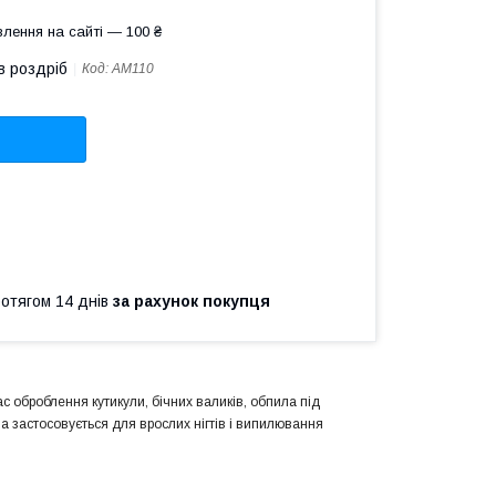
лення на сайті — 100 ₴
в роздріб
Код:
АМ110
ротягом 14 днів
за рахунок покупця
ас оброблення кутикули, бічних валиків, обпила під
 застосовується для врослих нігтів і випилювання