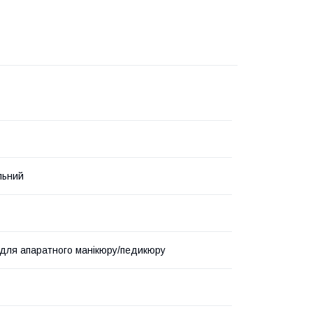
льний
для апаратного манікюру/педикюру