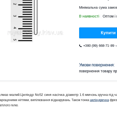
Мінімальна сума замов
В наявності
Оптом і 
Купити
+380 (99) 668-71-89
повернення товару п
лмаз малий.Циліндр No52 синя
насічка діаметр 1.6 мм
чонь зручна під ч
арощеними нігтями, випілювання відшарувань. Також тонка
циліндрична
фреза
атілого гелю.