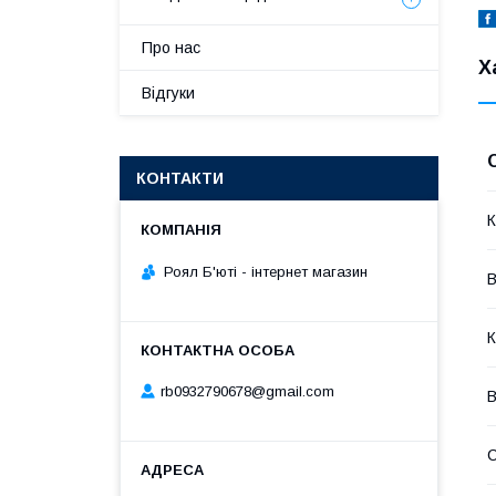
Про нас
Х
Відгуки
КОНТАКТИ
К
Роял Б'юті - інтернет магазин
В
К
rb0932790678@gmail.com
В