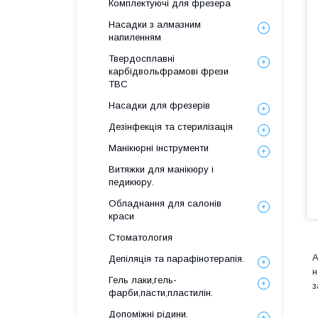
Комплектуючі для фрезера
Насадки з алмазним
напиленням
Твердосплавні
карбідвольфрамові фрези
ТВС
Насадки для фрезерів
Дезінфекція та стерилізація
Манікюрні інструменти
Витяжки для манікюру і
педикюру.
Обладнання для салонів
краси
Стоматология
А
Депіляція та парафінотерапія.
н
Гель лаки,гель-
з
фарби,пасти,пластилін.
Допоміжні рідини.