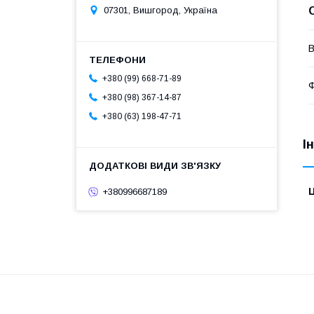
07301, Вишгород, Україна
В
+380 (99) 668-71-89
Ф
+380 (98) 367-14-87
+380 (63) 198-47-71
І
Ц
+380996687189