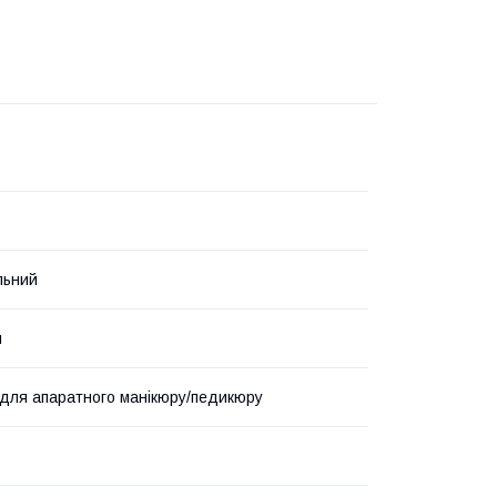
льний
й
для апаратного манікюру/педикюру