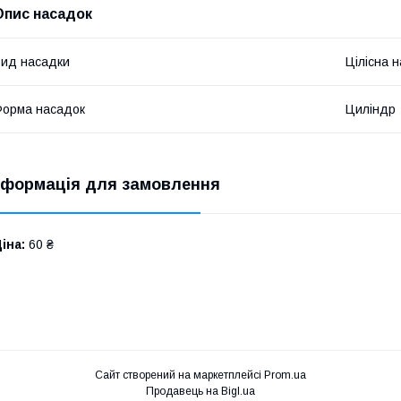
Опис насадок
ид насадки
Цілісна 
орма насадок
Циліндр
нформація для замовлення
іна:
60 ₴
Сайт створений на маркетплейсі
Prom.ua
Продавець на Bigl.ua