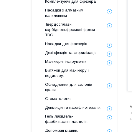
Комплектуючі для фрезера
Насадки з алмазним
напиленням
Твердосплавні
карбідвольфрамові фрези
ТВС
Насадки для фрезерів
Дезінфекція та стерилізація
Манікюрні інструменти
Витяжки для манікюру і
педикюру.
Обладнання для салонів
краси
Стоматология
А
Депіляція та парафінотерапія.
н
Гель лаки,гель-
з
фарби,пасти,пластилін.
Допоміжні рідини.