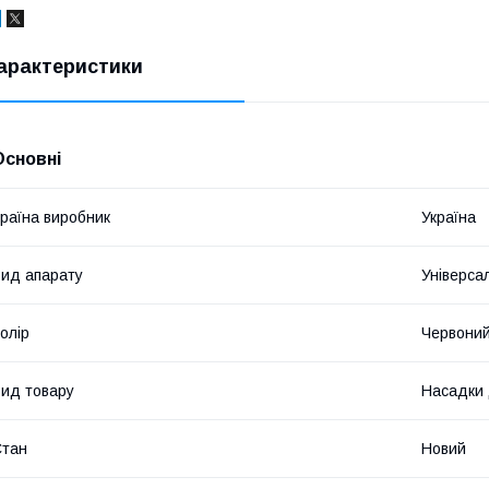
арактеристики
Основні
раїна виробник
Україна
ид апарату
Універса
олір
Червони
ид товару
Насадки 
Стан
Новий