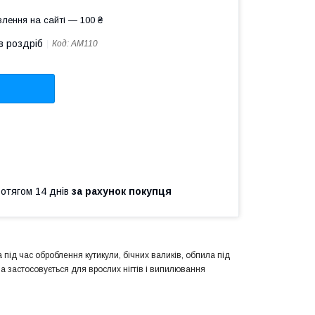
лення на сайті — 100 ₴
в роздріб
Код:
АМ110
ротягом 14 днів
за рахунок покупця
 під час оброблення кутикули, бічних валиків, обпила під
 застосовується для врослих нігтів і випилювання