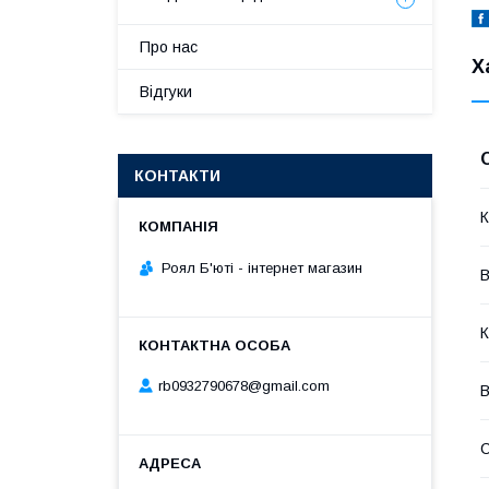
Про нас
Х
Відгуки
КОНТАКТИ
К
Роял Б'юті - інтернет магазин
В
К
rb0932790678@gmail.com
В