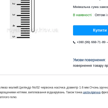
Мінімальна сума замов
В наявності
Оптом і 
Купити
+380 (99) 668-71-89
повернення товару п
лмаз малий.Циліндр No52 червона
насічка діаметр 1.6 мм.О
чонь зручна
арощеними нігтями, випілювання відшарувань. Також тонка
циліндрична
фреза
атілого гелю.