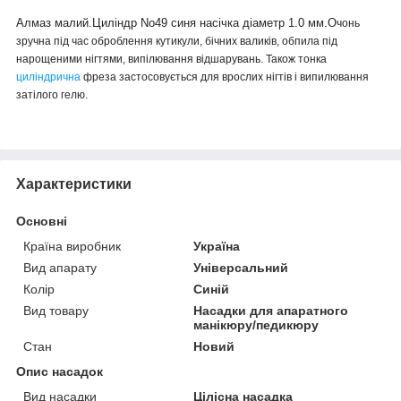
Алмаз малий.Циліндр No49 синя
насічка діаметр 1.0 мм.О
чонь
зручна під час оброблення кутикули, бічних валиків, обпила під
нарощеними нігтями, випілювання відшарувань. Також тонка
циліндрична
фреза застосовується для врослих нігтів і випилювання
затілого гелю.
Характеристики
Основні
Країна виробник
Україна
Вид апарату
Універсальний
Колір
Синій
Вид товару
Насадки для апаратного
манікюру/педикюру
Стан
Новий
Опис насадок
Вид насадки
Цілісна насадка