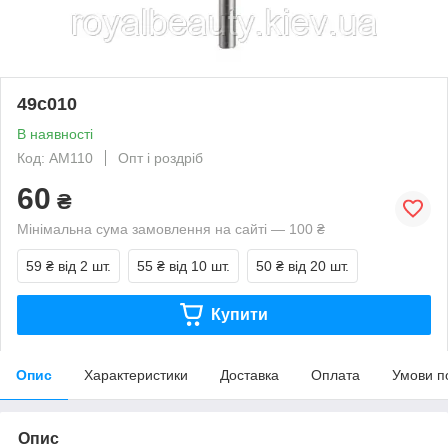
49с010
В наявності
Код: АМ110
Опт і роздріб
60
₴
Мінімальна сума замовлення на сайті — 100 ₴
59 ₴
від 2 шт.
55 ₴
від 10 шт.
50 ₴
від 20 шт.
Купити
Опис
Характеристики
Доставка
Оплата
Умови п
Опис