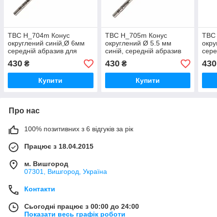
ТВС H_704m Конус
ТВС H_705m Конус
ТВС
округлений синій,Ø 6мм
округлений Ø 5.5 мм
окру
середній абразив для
синій, середній абразив
сере
зняття штучного
для зняття штучного
коре
430
430
430
₴
₴
матеріалу. Південна
матеріалу. Південна
Коре
Корея.
Корея.
Купити
Купити
Про нас
100% позитивних з 6 відгуків за рік
Працює з 18.04.2015
м. Вишгород
07301, Вишгород, Україна
Контакти
Сьогодні працює з 00:00 до 24:00
Показати весь графік роботи