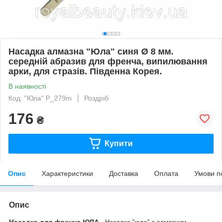
Насадка алмазна "Юла" синя Ø 8 мм.
середній абразив для френча, випилювання
арки, для стразів. Південна Корея.
В наявності
Код: "Юла" P_279m
Роздріб
176
₴
Купити
Опис
Характеристики
Доставка
Оплата
Умови п
Опис
Насадка для френча ЮЛА