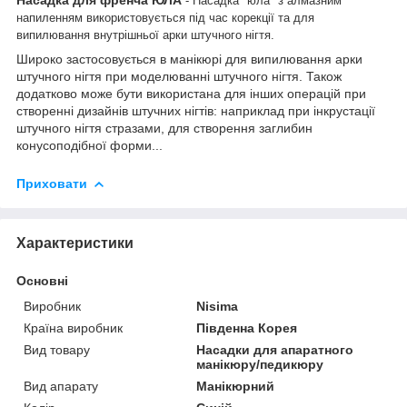
- Насадка "юла" з алмазним
напиленням використовується під час корекції та для
випилювання внутрішньої арки штучного нігтя.
Широко застосовується в манікюрі для випилювання арки
штучного нігтя при моделюванні штучного нігтя. Також
додатково може бути використана для інших операцій при
створенні дизайнів штучних нігтів: наприклад при інкрустації
штучного нігтя стразами, для створення заглибин
конусоподібної форми...
Приховати
Характеристики
Основні
Виробник
Nisima
Країна виробник
Південна Корея
Вид товару
Насадки для апаратного
манікюру/педикюру
Вид апарату
Манікюрний