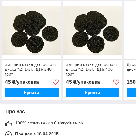
Змінний файл для основи
Змінний файл для основи
Диск
диска "iZi Disk" Д16 240
диска "iZi Disk" Д16 400
диск
грит.
грит.
45
45
150
₴/упаковка
₴/упаковка
Купити
Купити
Про нас
100% позитивних з 6 відгуків за рік
Працює з 18.04.2015