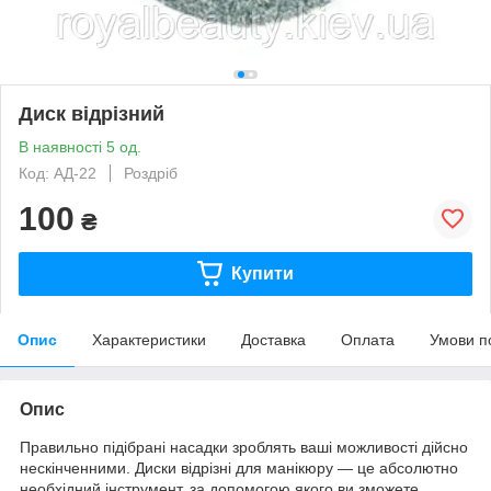
Диск відрізний
В наявності 5 од.
Код: АД-22
Роздріб
100
₴
Купити
Опис
Характеристики
Доставка
Оплата
Умови п
Опис
Правильно підібрані насадки зроблять ваші можливості дійсно
нескінченними. Диски відрізні для манікюру — це абсолютно
необхідний інструмент, за допомогою якого ви зможете