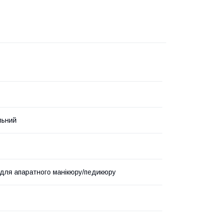
льний
для апаратного манікюру/педикюру