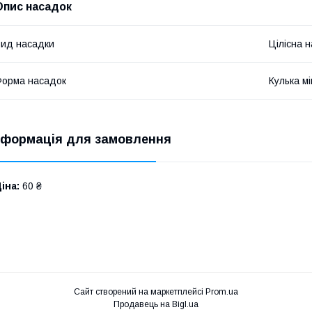
Опис насадок
ид насадки
Цілісна 
орма насадок
Кулька мі
нформація для замовлення
іна:
60 ₴
Сайт створений на маркетплейсі
Prom.ua
Продавець на Bigl.ua