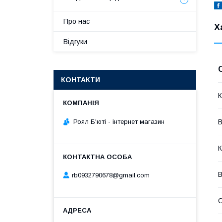
Про нас
Х
Відгуки
КОНТАКТИ
К
Роял Б'юті - інтернет магазин
В
К
В
rb0932790678@gmail.com