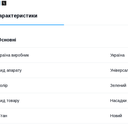
арактеристики
Основні
раїна виробник
Україна
ид апарату
Універса
олір
Зелений
ид товару
Насадки 
Стан
Новий