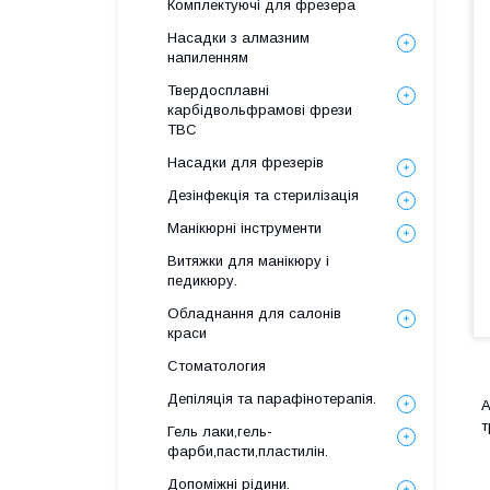
Комплектуючі для фрезера
Насадки з алмазним
напиленням
Твердосплавні
карбідвольфрамові фрези
ТВС
Насадки для фрезерів
Дезінфекція та стерилізація
Манікюрні інструменти
Витяжки для манікюру і
педикюру.
Обладнання для салонів
краси
Стоматология
Депіляція та парафінотерапія.
А
т
Гель лаки,гель-
фарби,пасти,пластилін.
Допоміжні рідини.