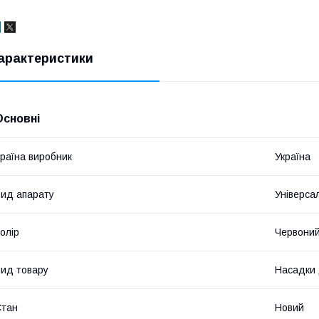
арактеристики
Основні
раїна виробник
Україна
ид апарату
Універса
олір
Червони
ид товару
Насадки 
Стан
Новий