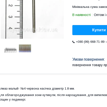
Мінімальна сума замов
В наявності
Оптом і 
Купити
+380 (99) 668-71-89
повернення товару п
лмаз малый- №4 червона насічка діаметр 1.8 мм.
ля облагороджування зони кутикули, після нарощування, для випилюва
ріщин у педикюрі.