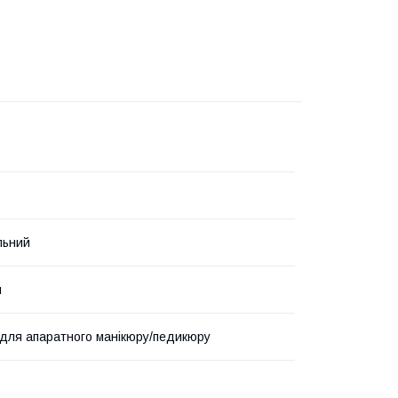
льний
й
для апаратного манікюру/педикюру