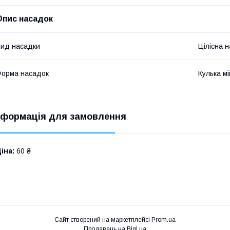
Опис насадок
ид насадки
Цілісна 
орма насадок
Кулька мі
нформація для замовлення
іна:
60 ₴
Сайт створений на маркетплейсі
Prom.ua
Продавець на Bigl.ua