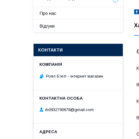
Про нас
Х
Відгуки
КОНТАКТИ
К
Роял Б'юті - інтернет магазин
В
К
rb0932790678@gmail.com
В