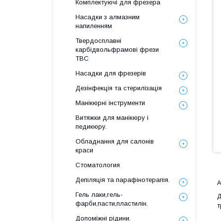
Комплектуючі для фрезера
Насадки з алмазним
напиленням
Твердосплавні
карбідвольфрамові фрези
ТВС
Насадки для фрезерів
Дезінфекція та стерилізація
Манікюрні інструменти
Витяжки для манікюру і
педикюру.
Обладнання для салонів
краси
Стоматология
Депіляція та парафінотерапія.
А
Гель лаки,гель-
Д
фарби,пасти,пластилін.
т
Допоміжні рідини.