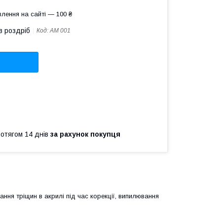
лення на сайті — 100 ₴
в роздріб
Код:
AM 001
ротягом 14 днів
за рахунок покупця
ння тріщин в акрилі під час корекції, випилювання