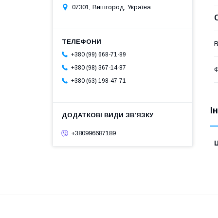
07301, Вишгород, Україна
В
+380 (99) 668-71-89
+380 (98) 367-14-87
Ф
+380 (63) 198-47-71
І
+380996687189
Ц