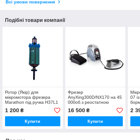
Всі умови повернення
Подібні товари компанії
Ротор (Якір) для
Фрезер
Мікр
мікромотора фрезера
AnyXing300D/NX170 на 45
07 і
Marathon під ручка H37L1
000об.з реостатною
бор
35 000об та SН37LN
педаллю для манікюру та
стом
1 200
16 500
2 3
₴
₴
40.000об. Південна Корея.
педикюру (Оригінал).
уста
Південна Корея.
нако
Купити
Купити