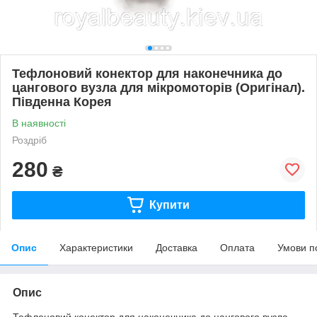
Тефлоновий конектор для наконечника до
цангового вузла для мікромоторів (Оригінал).
Південна Корея
В наявності
Роздріб
280
₴
Купити
Опис
Характеристики
Доставка
Оплата
Умови п
Опис
Тефлоновий конектор для наконечника до цангового вузла