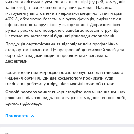
чищення обличчя й усунення вад на шкірі (вугрей, комедонів
та іншого), а також чищення вушних раковин. Насадка
інструменту виготовлена з неіржавкої медичної сталі марки
40Х13, абсолютно безпечна в руках фахівців, вирізняється
ефективністю та зручністю у використанні. Дюралюмінієва
ручка з рифленою поверхнею запобігає ковзанню рук. До
інструмента застосовані будь-які різновиди стерилізації.
Продукція сертифікована та відповідає всім професійним
стандартам і вимогам. Це прекрасний допоміжний засіб для
боротьби з вадами шкіри, її проблемними зонами та
дефектами.
Косметологічний мікрокрючок застосовується для глибокого
чищення обличчя. Він дає косметологу проникати куди
глибше в проблемну шкіру, ніж звичайні гачки або голки.
Спосіб застосування
: використовуйте для чищення вушних
раковин і обличчя, видалення вугрів і комедонів на носі, лобі,
щоках, підборіддя.
Приховати