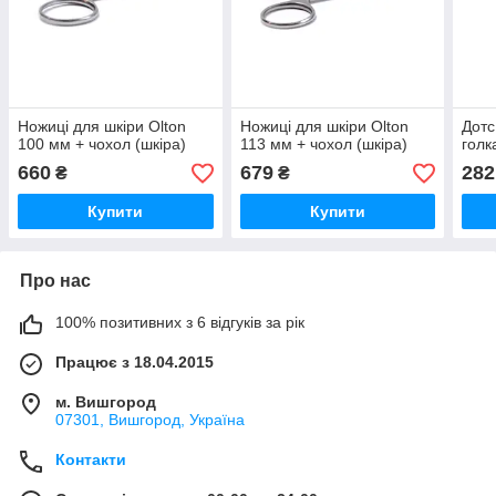
Ножиці для шкіри Olton
Ножиці для шкіри Olton
Дотс
100 мм + чохол (шкіра)
113 мм + чохол (шкіра)
голк
660
679
282
₴
₴
Купити
Купити
Про нас
100% позитивних з 6 відгуків за рік
Працює з 18.04.2015
м. Вишгород
07301, Вишгород, Україна
Контакти