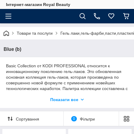
Інтернет-магазин Royal Beauty
Товари та послуги
Гель лаки,гель-фарби,пасти,пластилі
Blue (b)
Basic Collection от KODI PROFESSIONAL относится к
инновационному поколению гель-лаков. Это обновленная
основная коллекция гель-лаков, которая произведена по
совершенно новой формуле с применением новейших
технологических наработок. Палитра коллекции составлена с
учетом пожеланий мастеров и включает 170 самых
Показати все
популярных оттенков. Коллекция разделена на серии
согласно цветовой и текстурной принадлежности оттенка.
Гель-лаки характеризуются высокой плотностью покрытия в
2 слоя нанесения. Не полосят и не растекаются при
Сортування
0
Фільтри
нанесении, после полимеризации не оставляют следов
пигмента на кисти топа.